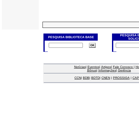
PESQUISA 
PESQUISA BIBLIOTECA BASE
SOLIC
Notícias
|
Eventos
|
Artigos
|
Fale Conosco
|
H
Bônus
|
Informações
|
Gerência
CCN
|
BDB
|
BDTD
|
CNEN
|
PROSSIGA
|
CAP