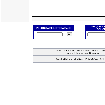
PESQUISA 
PESQUISA BIBLIOTECA BASE
SOLIC
Notícias
|
Eventos
|
Artigos
|
Fale Conosco
|
H
Bônus
|
Informações
|
Gerência
CCN
|
BDB
|
BDTD
|
CNEN
|
PROSSIGA
|
CAP