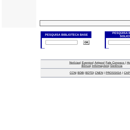
PESQUISA 
PESQUISA BIBLIOTECA BASE
SOLIC
Notícias
|
Eventos
|
Artigos
|
Fale Conosco
|
H
Bônus
|
Informações
|
Gerência
CCN
|
BDB
|
BDTD
|
CNEN
|
PROSSIGA
|
CAP