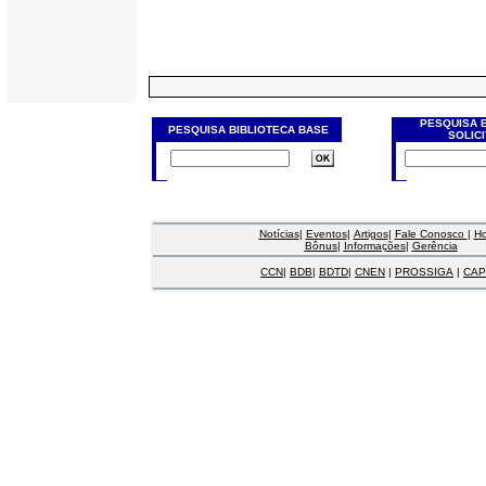
PESQUISA 
PESQUISA BIBLIOTECA BASE
SOLIC
Notícias
|
Eventos
|
Artigos
|
Fale Conosco
|
H
Bônus
|
Informações
|
Gerência
CCN
|
BDB
|
BDTD
|
CNEN
|
PROSSIGA
|
CAP