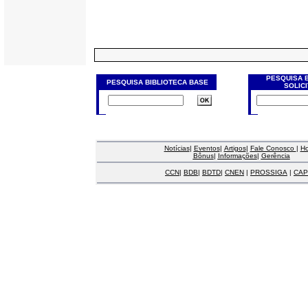
PESQUISA 
PESQUISA BIBLIOTECA BASE
SOLIC
Notícias
|
Eventos
|
Artigos
|
Fale Conosco
|
H
Bônus
|
Informações
|
Gerência
CCN
|
BDB
|
BDTD
|
CNEN
|
PROSSIGA
|
CAP