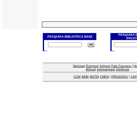
PESQUISA 
PESQUISA BIBLIOTECA BASE
SOLIC
Notícias
|
Eventos
|
Artigos
|
Fale Conosco
|
H
Bônus
|
Informações
|
Gerência
CCN
|
BDB
|
BDTD
|
CNEN
|
PROSSIGA
|
CAP