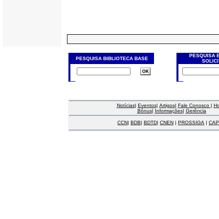
PESQUISA 
PESQUISA BIBLIOTECA BASE
SOLIC
Notícias
|
Eventos
|
Artigos
|
Fale Conosco
|
H
Bônus
|
Informações
|
Gerência
CCN
|
BDB
|
BDTD
|
CNEN
|
PROSSIGA
|
CAP