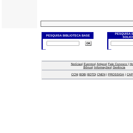
PESQUISA 
PESQUISA BIBLIOTECA BASE
SOLIC
Notícias
|
Eventos
|
Artigos
|
Fale Conosco
|
H
Bônus
|
Informações
|
Gerência
CCN
|
BDB
|
BDTD
|
CNEN
|
PROSSIGA
|
CAP