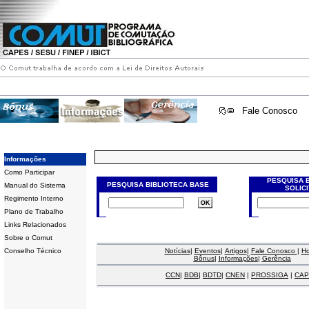
Fale Conosco
Informações
Como Participar
PESQUISA 
PESQUISA BIBLIOTECA BASE
Manual do Sistema
SOLIC
Regimento Interno
Plano de Trabalho
Links Relacionados
Sobre o Comut
Conselho Técnico
Notícias
|
Eventos
|
Artigos
|
Fale Conosco
|
H
Bônus
|
Informações
|
Gerência
CCN
|
BDB
|
BDTD
|
CNEN
|
PROSSIGA
|
CAP