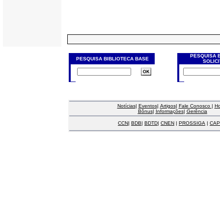
PESQUISA 
PESQUISA BIBLIOTECA BASE
SOLIC
Notícias
|
Eventos
|
Artigos
|
Fale Conosco
|
H
Bônus
|
Informações
|
Gerência
CCN
|
BDB
|
BDTD
|
CNEN
|
PROSSIGA
|
CAP