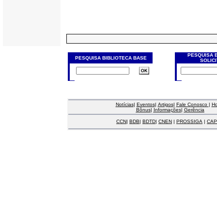
PESQUISA 
PESQUISA BIBLIOTECA BASE
SOLIC
Notícias
|
Eventos
|
Artigos
|
Fale Conosco
|
H
Bônus
|
Informações
|
Gerência
CCN
|
BDB
|
BDTD
|
CNEN
|
PROSSIGA
|
CAP