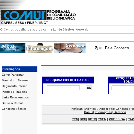
Fale Conosco
Informações
Como Participar
PESQUISA 
PESQUISA BIBLIOTECA BASE
Manual do Sistema
SOLIC
Regimento Interno
Plano de Trabalho
Links Relacionados
Sobre o Comut
Conselho Técnico
Notícias
|
Eventos
|
Artigos
|
Fale Conosco
|
H
Bônus
|
Informações
|
Gerência
CCN
|
BDB
|
BDTD
|
CNEN
|
PROSSIGA
|
CAP