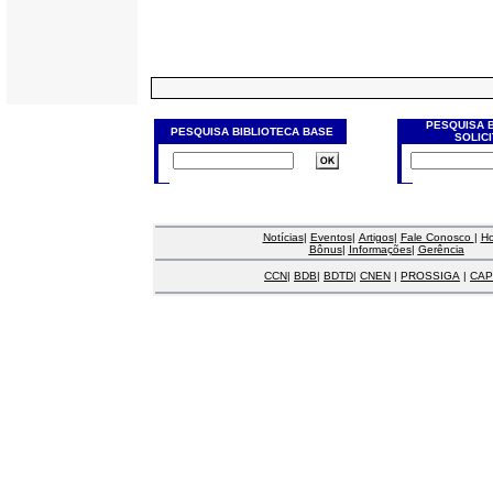
PESQUISA 
PESQUISA BIBLIOTECA BASE
SOLIC
Notícias
|
Eventos
|
Artigos
|
Fale Conosco
|
H
Bônus
|
Informações
|
Gerência
CCN
|
BDB
|
BDTD
|
CNEN
|
PROSSIGA
|
CAP