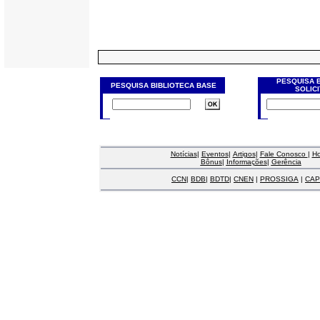
PESQUISA 
PESQUISA BIBLIOTECA BASE
SOLIC
Notícias
|
Eventos
|
Artigos
|
Fale Conosco
|
H
Bônus
|
Informações
|
Gerência
CCN
|
BDB
|
BDTD
|
CNEN
|
PROSSIGA
|
CAP