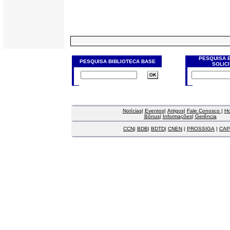
PESQUISA 
PESQUISA BIBLIOTECA BASE
SOLIC
Notícias
|
Eventos
|
Artigos
|
Fale Conosco
|
H
Bônus
|
Informações
|
Gerência
CCN
|
BDB
|
BDTD
|
CNEN
|
PROSSIGA
|
CAP