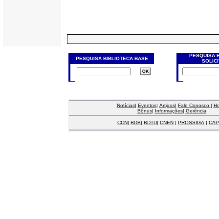
PESQUISA 
PESQUISA BIBLIOTECA BASE
SOLIC
Notícias
|
Eventos
|
Artigos
|
Fale Conosco
|
H
Bônus
|
Informações
|
Gerência
CCN
|
BDB
|
BDTD
|
CNEN
|
PROSSIGA
|
CAP