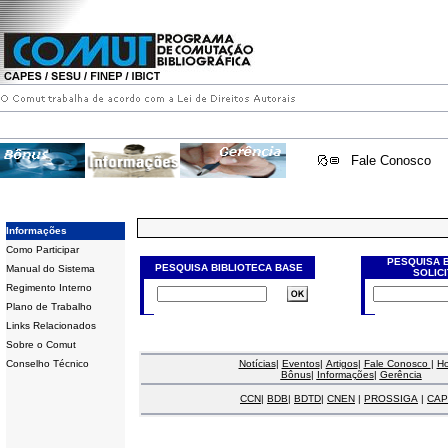
Fale Conosco
Informações
Como Participar
PESQUISA 
PESQUISA BIBLIOTECA BASE
Manual do Sistema
SOLIC
Regimento Interno
Plano de Trabalho
Links Relacionados
Sobre o Comut
Conselho Técnico
Notícias
|
Eventos
|
Artigos
|
Fale Conosco
|
H
Bônus
|
Informações
|
Gerência
CCN
|
BDB
|
BDTD
|
CNEN
|
PROSSIGA
|
CAP