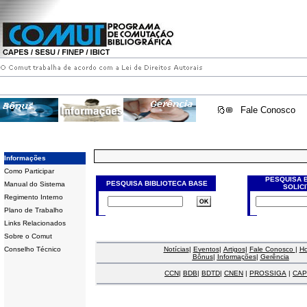
Fale Conosco
Informações
Como Participar
PESQUISA 
PESQUISA BIBLIOTECA BASE
Manual do Sistema
SOLIC
Regimento Interno
Plano de Trabalho
Links Relacionados
Sobre o Comut
Conselho Técnico
Notícias
|
Eventos
|
Artigos
|
Fale Conosco
|
H
Bônus
|
Informações
|
Gerência
CCN
|
BDB
|
BDTD
|
CNEN
|
PROSSIGA
|
CAP