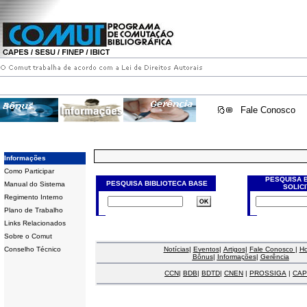
Fale Conosco
Informações
Como Participar
PESQUISA 
PESQUISA BIBLIOTECA BASE
Manual do Sistema
SOLIC
Regimento Interno
Plano de Trabalho
Links Relacionados
Sobre o Comut
Conselho Técnico
Notícias
|
Eventos
|
Artigos
|
Fale Conosco
|
H
Bônus
|
Informações
|
Gerência
CCN
|
BDB
|
BDTD
|
CNEN
|
PROSSIGA
|
CAP