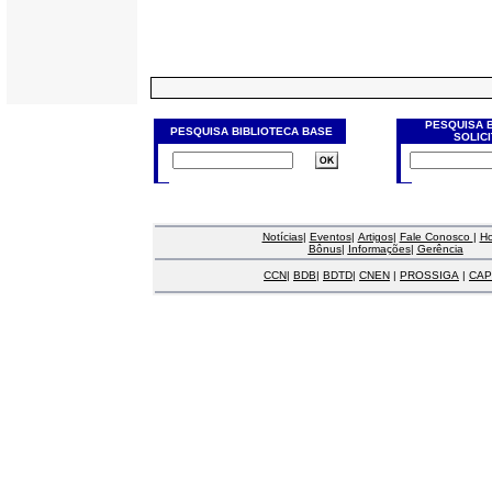
PESQUISA 
PESQUISA BIBLIOTECA BASE
SOLIC
Notícias
|
Eventos
|
Artigos
|
Fale Conosco
|
H
Bônus
|
Informações
|
Gerência
CCN
|
BDB
|
BDTD
|
CNEN
|
PROSSIGA
|
CAP