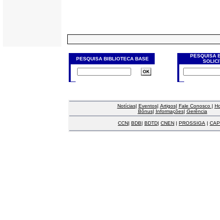
PESQUISA 
PESQUISA BIBLIOTECA BASE
SOLIC
Notícias
|
Eventos
|
Artigos
|
Fale Conosco
|
H
Bônus
|
Informações
|
Gerência
CCN
|
BDB
|
BDTD
|
CNEN
|
PROSSIGA
|
CAP