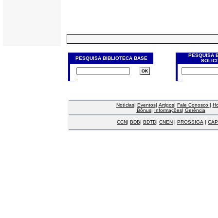
PESQUISA 
PESQUISA BIBLIOTECA BASE
SOLIC
Notícias
|
Eventos
|
Artigos
|
Fale Conosco
|
H
Bônus
|
Informações
|
Gerência
CCN
|
BDB
|
BDTD
|
CNEN
|
PROSSIGA
|
CAP