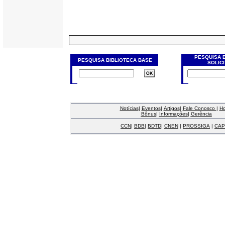
PESQUISA 
PESQUISA BIBLIOTECA BASE
SOLIC
Notícias
|
Eventos
|
Artigos
|
Fale Conosco
|
H
Bônus
|
Informações
|
Gerência
CCN
|
BDB
|
BDTD
|
CNEN
|
PROSSIGA
|
CAP