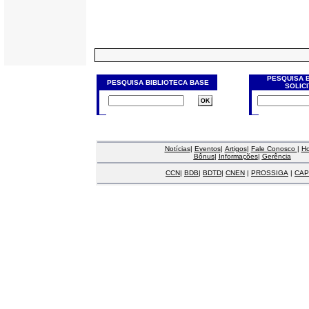
PESQUISA 
PESQUISA BIBLIOTECA BASE
SOLIC
Notícias
|
Eventos
|
Artigos
|
Fale Conosco
|
H
Bônus
|
Informações
|
Gerência
CCN
|
BDB
|
BDTD
|
CNEN
|
PROSSIGA
|
CAP