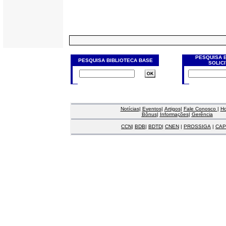
PESQUISA 
PESQUISA BIBLIOTECA BASE
SOLIC
Notícias
|
Eventos
|
Artigos
|
Fale Conosco
|
H
Bônus
|
Informações
|
Gerência
CCN
|
BDB
|
BDTD
|
CNEN
|
PROSSIGA
|
CAP