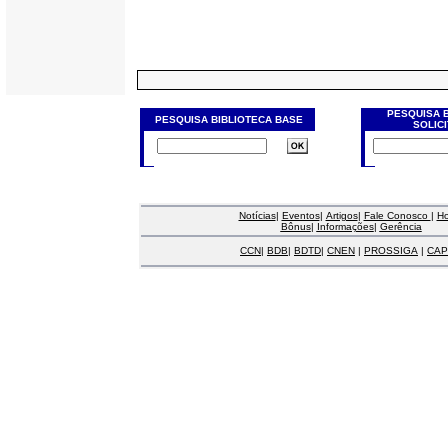
PESQUISA 
PESQUISA BIBLIOTECA BASE
SOLIC
Notícias
|
Eventos
|
Artigos
|
Fale Conosco
|
H
Bônus
|
Informações
|
Gerência
CCN
|
BDB
|
BDTD
|
CNEN
|
PROSSIGA
|
CAP