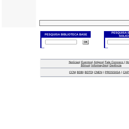
PESQUISA 
PESQUISA BIBLIOTECA BASE
SOLIC
Notícias
|
Eventos
|
Artigos
|
Fale Conosco
|
H
Bônus
|
Informações
|
Gerência
CCN
|
BDB
|
BDTD
|
CNEN
|
PROSSIGA
|
CAP