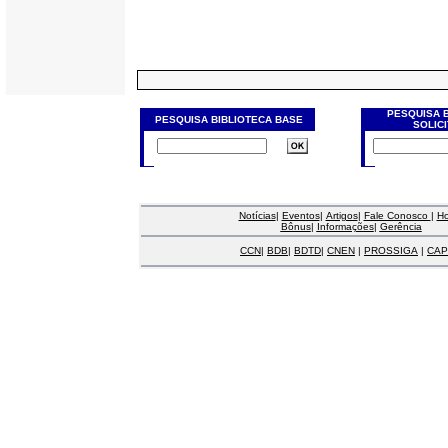
PESQUISA 
PESQUISA BIBLIOTECA BASE
SOLIC
Notícias
|
Eventos
|
Artigos
|
Fale Conosco
|
H
Bônus
|
Informações
|
Gerência
CCN
|
BDB
|
BDTD
|
CNEN
|
PROSSIGA
|
CAP