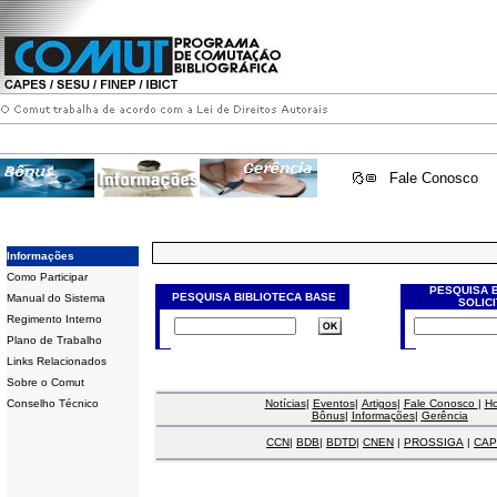
Fale Conosco
Informações
Como Participar
PESQUISA 
PESQUISA BIBLIOTECA BASE
Manual do Sistema
SOLIC
Regimento Interno
Plano de Trabalho
Links Relacionados
Sobre o Comut
Conselho Técnico
Notícias
|
Eventos
|
Artigos
|
Fale Conosco
|
H
Bônus
|
Informações
|
Gerência
CCN
|
BDB
|
BDTD
|
CNEN
|
PROSSIGA
|
CAP