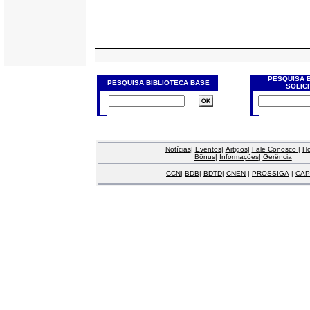
PESQUISA 
PESQUISA BIBLIOTECA BASE
SOLIC
Notícias
|
Eventos
|
Artigos
|
Fale Conosco
|
H
Bônus
|
Informações
|
Gerência
CCN
|
BDB
|
BDTD
|
CNEN
|
PROSSIGA
|
CAP