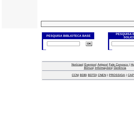
PESQUISA 
PESQUISA BIBLIOTECA BASE
SOLIC
Notícias
|
Eventos
|
Artigos
|
Fale Conosco
|
H
Bônus
|
Informações
|
Gerência
CCN
|
BDB
|
BDTD
|
CNEN
|
PROSSIGA
|
CAP