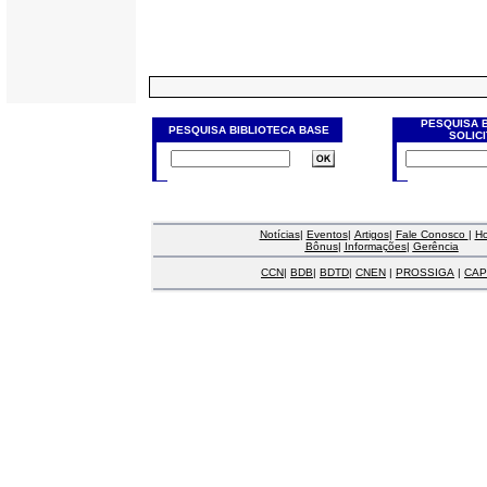
PESQUISA 
PESQUISA BIBLIOTECA BASE
SOLIC
Notícias
|
Eventos
|
Artigos
|
Fale Conosco
|
H
Bônus
|
Informações
|
Gerência
CCN
|
BDB
|
BDTD
|
CNEN
|
PROSSIGA
|
CAP