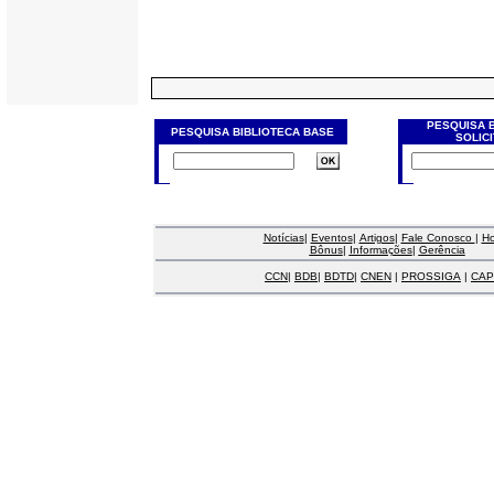
PESQUISA 
PESQUISA BIBLIOTECA BASE
SOLIC
Notícias
|
Eventos
|
Artigos
|
Fale Conosco
|
H
Bônus
|
Informações
|
Gerência
CCN
|
BDB
|
BDTD
|
CNEN
|
PROSSIGA
|
CAP