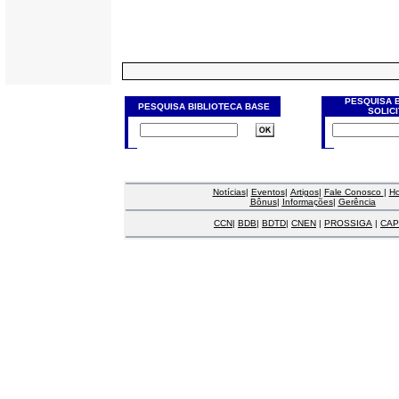
PESQUISA 
PESQUISA BIBLIOTECA BASE
SOLIC
Notícias
|
Eventos
|
Artigos
|
Fale Conosco
|
H
Bônus
|
Informações
|
Gerência
CCN
|
BDB
|
BDTD
|
CNEN
|
PROSSIGA
|
CAP