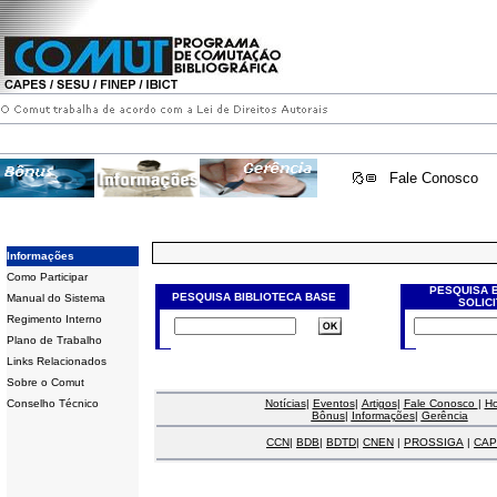
Fale Conosco
Informações
Como Participar
PESQUISA 
PESQUISA BIBLIOTECA BASE
Manual do Sistema
SOLIC
Regimento Interno
Plano de Trabalho
Links Relacionados
Sobre o Comut
Conselho Técnico
Notícias
|
Eventos
|
Artigos
|
Fale Conosco
|
H
Bônus
|
Informações
|
Gerência
CCN
|
BDB
|
BDTD
|
CNEN
|
PROSSIGA
|
CAP