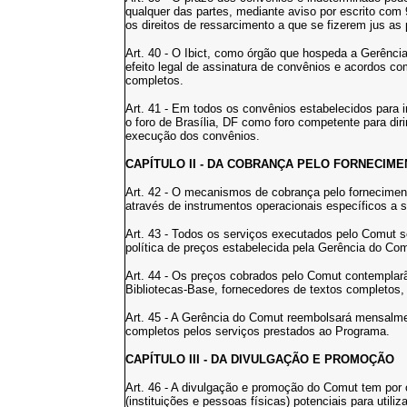
qualquer das partes, mediante aviso por escrito com
os direitos de ressarcimento a que se fizerem jus as 
Art. 40 - O Ibict, como órgão que hospeda a Gerência
efeito legal de assinatura de convênios e acordos co
completos.
Art. 41 - Em todos os convênios estabelecidos para
o foro de Brasília, DF como foro competente para dir
execução dos convênios.
CAPÍTULO II - DA COBRANÇA PELO FORNECIME
Art. 42 - O mecanismos de cobrança pelo fornecime
através de instrumentos operacionais específicos a 
Art. 43 - Todos os serviços executados pelo Comut 
política de preços estabelecida pela Gerência do Com
Art. 44 - Os preços cobrados pelo Comut contemplar
Bibliotecas-Base, fornecedores de textos completos, 
Art. 45 - A Gerência do Comut reembolsará mensalme
completos pelos serviços prestados ao Programa.
CAPÍTULO III - DA DIVULGAÇÃO E PROMOÇÃO
Art. 46 - A divulgação e promoção do Comut tem por ob
(instituições e pessoas físicas) potenciais para utili