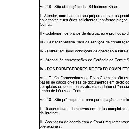
Art. 16 - São atribuições das Bibliotecas-Base:
I - Atender, com base no seu próprio acervo, os pedi
solicitantes e usuários solicitantes, conforme preços
Comut.
II - Colaborar nos planos de divulgação e promoção 
III - Destacar pessoal para os serviços de comutação 
IV - Manter em boas condições de operação a infra-
V - Atender às convocações da Gerência do Comut
IV - DOS FORNECEDORES DE TEXTO COMPLET
Art. 17 - Os Fornecedores de Texto Completo são as ed
bases de dados diversas de documentos em texto com
completos de documentos através da Internet "medi
senha de bônus do Comut.
Art. 18 - São pré-requisitos para participação como 
I - Disponibilidade de acervos em textos completos
da Internet.
II - Assinatura de acordo com o Comut regulamentan
operacionais.