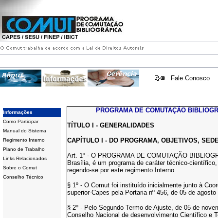
Fale Conosco
PROGRAMA DE COMUTAÇÃO BIBLIOGR
Informações
Como Participar
TÍTULO I - GENERALIDADES
Manual do Sistema
CAPÍTULO I - DO PROGRAMA, OBJETIVOS, SED
Regimento Interno
Plano de Trabalho
Art. 1º - O PROGRAMA DE COMUTAÇÃO BIBLIOGRÁF
Links Relacionados
Brasília, é um programa de caráter técnico-científico
Sobre o Comut
regendo-se por este regimento Interno.
Conselho Técnico
§ 1º - O Comut foi instituído inicialmente junto à C
superior-Capes pela Portaria nº 456, de 05 de agosto
§ 2º - Pelo Segundo Termo de Ajuste, de 05 de nov
Conselho Nacional de desenvolvimento Científico e Tec