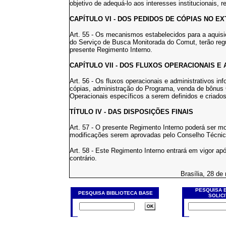
objetivo de adequá-lo aos interesses institucionais, re
CAPÍTULO VI - DOS PEDIDOS DE CÓPIAS NO E
Art. 55 - Os mecanismos estabelecidos para a aquisi
do Serviço de Busca Monitorada do Comut, terão re
presente Regimento Interno.
CAPÍTULO VII - DOS FLUXOS OPERACIONAIS E
Art. 56 - Os fluxos operacionais e administrativos i
cópias, administração do Programa, venda de bônus 
Operacionais específicos a serem definidos e criado
TÍTULO IV - DAS DISPOSIÇÕES FINAIS
Art. 57 - O presente Regimento Interno poderá ser m
modificações serem aprovadas pelo Conselho Técnic
Art. 58 - Este Regimento Interno entrará em vigor ap
contrário.
Brasília, 28 de
PESQUISA 
PESQUISA BIBLIOTECA BASE
SOLIC