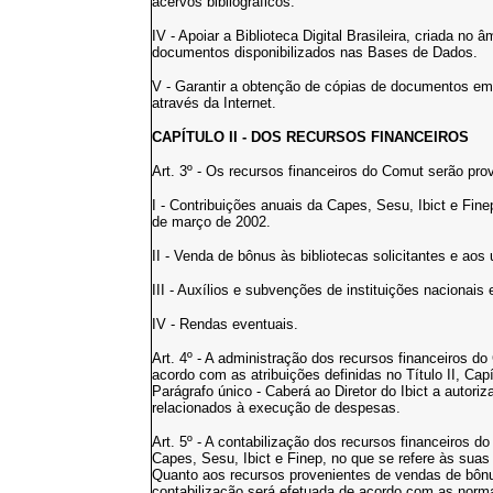
acervos bibliográficos.
IV - Apoiar a Biblioteca Digital Brasileira, criada no 
documentos disponibilizados nas Bases de Dados.
V - Garantir a obtenção de cópias de documentos em
através da Internet.
CAPÍTULO II - DOS RECURSOS FINANCEIROS
Art. 3º - Os recursos financeiros do Comut serão pro
I - Contribuições anuais da Capes, Sesu, Ibict e Fine
de março de 2002.
II - Venda de bônus às bibliotecas solicitantes e aos 
III - Auxílios e subvenções de instituições nacionais 
IV - Rendas eventuais.
Art. 4º - A administração dos recursos financeiros d
acordo com as atribuições definidas no Título II, Capí
Parágrafo único - Caberá ao Diretor do Ibict a autor
relacionados à execução de despesas.
Art. 5º - A contabilização dos recursos financeiros 
Capes, Sesu, Ibict e Finep, no que se refere às sua
Quanto aos recursos provenientes de vendas de bônu
contabilização será efetuada de acordo com as norm