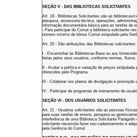
SEÇÃO V - DAS BIBLIOTECAS SOLICITANTES
Art. 19 - Bibliotecas Solicitantes são as bibliotecas
pesquisa, assessoria técnica, operações, administraç
informação documentária básica para as tarefas de e
- Para participar do Comut a biblioteca solicitante n
número mínimo de bônus Comut estipulado pela Ger
Art. 20 - São atribuições das Bibliotecas solicitantes:
I - Encaminhar às Bibliotecas-Base ou aos fornecedor
feitas pelos seus usuários, conforme normas, fluxos
II - Acatar a política e variação de preços estipulad
oferecidos pelo Programa.
III - Colaborar nos planos de divulgação e promoção
IV - Participar de programas de treinamento de usuá
SEÇÃO VI - DOS USUÁRIOS SOLICITANTES
Art. 21 - Usuários solicitantes são as pessoas físi
para suas tarefas de ensino, pesquisa ou gerencia
interferência de uma Biblioteca Solicitante Parágrafo 
solicitante necessita fazer seu cadastramento e adq
pela Gerência do Comut