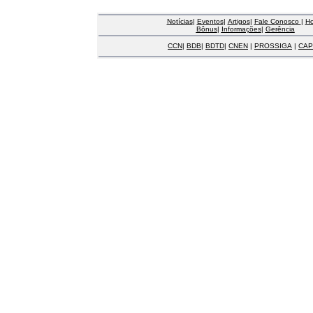
Notícias
|
Eventos
|
Artigos
|
Fale Conosco
|
H
Bônus
|
Informações
|
Gerência
CCN
|
BDB
|
BDTD
|
CNEN
|
PROSSIGA
|
CAP