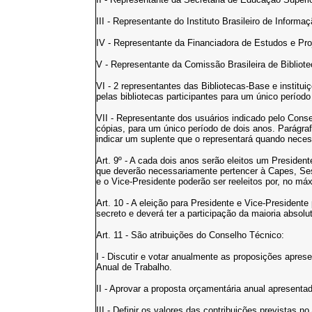
III - Representante do Instituto Brasileiro de Informa
IV - Representante da Financiadora de Estudos e Proj
V - Representante da Comissão Brasileira de Bibliot
VI - 2 representantes das Bibliotecas-Base e institui
pelas bibliotecas participantes para um único período
VII - Representante dos usuários indicado pelo Conse
cópias, para um único período de dois anos. Parágra
indicar um suplente que o representará quando neces
Art. 9º - A cada dois anos serão eleitos um Presiden
que deverão necessariamente pertencer à Capes, Sesu
e o Vice-Presidente poderão ser reeleitos por, no m
Art. 10 - A eleição para Presidente e Vice-Presidente
secreto e deverá ter a participação da maioria abso
Art. 11 - São atribuições do Conselho Técnico:
I - Discutir e votar anualmente as proposições apre
Anual de Trabalho.
II - Aprovar a proposta orçamentária anual apresent
III - Definir os valores das contribuições previstas n