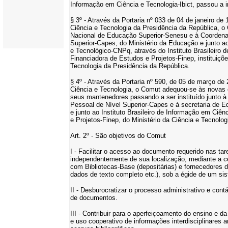
Informação em Ciência e Tecnologia-Ibict, passou a 
§ 3º - Através da Portaria nº 033 de 04 de janeiro de
Ciência e Tecnologia da Presidência da República, o 
Nacional de Educação Superior-Senesu e à Coordena
Superior-Capes, do Ministério da Educação e junto a
e Tecnológico-CNPq, através do Instituto Brasileiro 
Financiadora de Estudos e Projetos-Finep, instituiçõ
Tecnologia da Presidência da República.
§ 4º - Através da Portaria nº 590, de 05 de março de
Ciência e Tecnologia, o Comut adequou-se às novas e
seus mantenedores passando a ser instituído junto
Pessoal de Nível Superior-Capes e à secretaria de 
e junto ao Instituto Brasileiro de Informação em Ciên
e Projetos-Finep, do Ministério da Ciência e Tecnolog
Art. 2º - São objetivos do Comut
I - Facilitar o acesso ao documento requerido nas ta
independentemente de sua localização, mediante a c
com Bibliotecas-Base (depositárias) e fornecedores de
dados de texto completo etc.), sob a égide de um sis
II - Desburocratizar o processo administrativo e con
de documentos.
III - Contribuir para o aperfeiçoamento do ensino e d
e uso cooperativo de informações interdisciplinares 