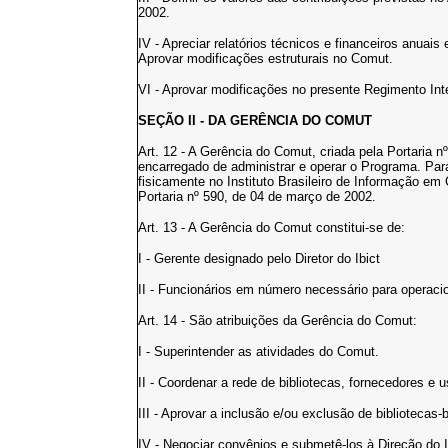
2002.
IV - Apreciar relatórios técnicos e financeiros anua
Aprovar modificações estruturais no Comut.
VI - Aprovar modificações no presente Regimento Int
SEÇÃO II - DA GERÊNCIA DO COMUT
Art. 12 - A Gerência do Comut, criada pela Portaria 
encarregado de administrar e operar o Programa. Pará
fisicamente no Instituto Brasileiro de Informação em 
Portaria nº 590, de 04 de março de 2002.
Art. 13 - A Gerência do Comut constitui-se de:
I - Gerente designado pelo Diretor do Ibict
II - Funcionários em número necessário para operaci
Art. 14 - São atribuições da Gerência do Comut:
I - Superintender as atividades do Comut.
II - Coordenar a rede de bibliotecas, fornecedores e 
III - Aprovar a inclusão e/ou exclusão de bibliotecas
IV - Negociar convênios e submetê-los à Direção do I