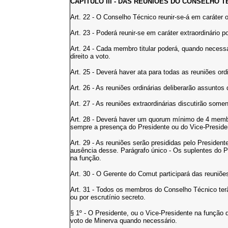
CAPÍTULO III - DAS REUNIÕES DO CONSELHO T
Art. 22 - O Conselho Técnico reunir-se-á em caráter 
Art. 23 - Poderá reunir-se em caráter extraordinári
Art. 24 - Cada membro titular poderá, quando necessár
direito a voto.
Art. 25 - Deverá haver ata para todas as reuniões ordi
Art. 26 - As reuniões ordinárias deliberarão assuntos
Art. 27 - As reuniões extraordinárias discutirão som
Art. 28 - Deverá haver um quorum mínimo de 4 memb
sempre a presença do Presidente ou do Vice-Preside
Art. 29 - As reuniões serão presididas pelo Presiden
ausência desse. Parágrafo único - Os suplentes do P
na função.
Art. 30 - O Gerente do Comut participará das reuniões
Art. 31 - Todos os membros do Conselho Técnico terão
ou por escrutínio secreto.
§ 1º - O Presidente, ou o Vice-Presidente na função d
voto de Minerva quando necessário.