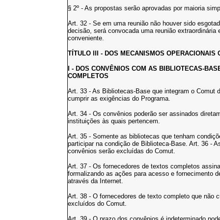
§ 2º - As propostas serão aprovadas por maioria simp
Art. 32 - Se em uma reunião não houver sido esgota
decisão, será convocada uma reunião extraordinária 
conveniente.
TÍTULO III - DOS MECANISMOS OPERACIONAIS 
I - DOS CONVÊNIOS COM AS BIBLIOTECAS-BA
COMPLETOS
Art. 33 - As Bibliotecas-Base que integram o Comut
cumprir as exigências do Programa.
Art. 34 - Os convênios poderão ser assinados diret
instituições às quais pertencem.
Art. 35 - Somente as bibliotecas que tenham condiçõ
participar na condição de Biblioteca-Base. Art. 36 -
convênios serão excluídas do Comut.
Art. 37 - Os fornecedores de textos completos assi
formalizando as ações para acesso e fornecimento 
através da Internet.
Art. 38 - O fornecedores de texto completo que não
excluídos do Comut.
Art. 39 - O prazo dos convênios é indeterminado pod