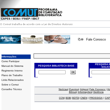
Fale Conosco
Informações
Como Participar
PESQUISA 
PESQUISA BIBLIOTECA BASE
Manual do Sistema
SOLIC
Regimento Interno
Plano de Trabalho
Links Relacionados
Sobre o Comut
Conselho Técnico
Notícias
|
Eventos
|
Artigos
|
Fale Conosco
|
H
Bônus
|
Informações
|
Gerência
CCN
|
BDB
|
BDTD
|
CNEN
|
PROSSIGA
|
CAP