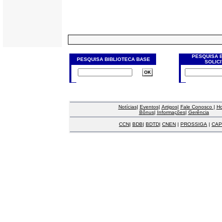
PESQUISA 
PESQUISA BIBLIOTECA BASE
SOLIC
Notícias
|
Eventos
|
Artigos
|
Fale Conosco
|
H
Bônus
|
Informações
|
Gerência
CCN
|
BDB
|
BDTD
|
CNEN
|
PROSSIGA
|
CAP