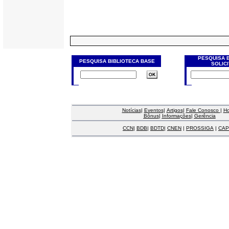
PESQUISA 
PESQUISA BIBLIOTECA BASE
SOLIC
Notícias
|
Eventos
|
Artigos
|
Fale Conosco
|
H
Bônus
|
Informações
|
Gerência
CCN
|
BDB
|
BDTD
|
CNEN
|
PROSSIGA
|
CAP