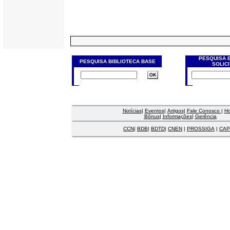
PESQUISA 
PESQUISA BIBLIOTECA BASE
SOLIC
Notícias
|
Eventos
|
Artigos
|
Fale Conosco
|
H
Bônus
|
Informações
|
Gerência
CCN
|
BDB
|
BDTD
|
CNEN
|
PROSSIGA
|
CAP