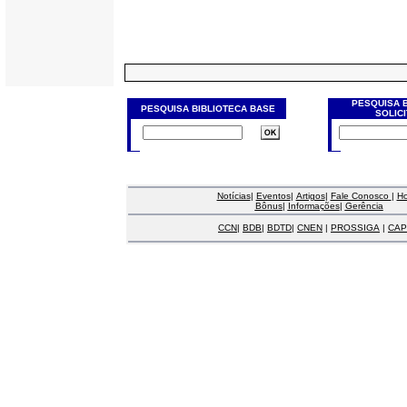
PESQUISA 
PESQUISA BIBLIOTECA BASE
SOLIC
Notícias
|
Eventos
|
Artigos
|
Fale Conosco
|
H
Bônus
|
Informações
|
Gerência
CCN
|
BDB
|
BDTD
|
CNEN
|
PROSSIGA
|
CAP