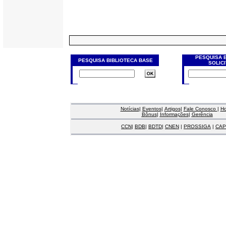
PESQUISA 
PESQUISA BIBLIOTECA BASE
SOLIC
Notícias
|
Eventos
|
Artigos
|
Fale Conosco
|
H
Bônus
|
Informações
|
Gerência
CCN
|
BDB
|
BDTD
|
CNEN
|
PROSSIGA
|
CAP