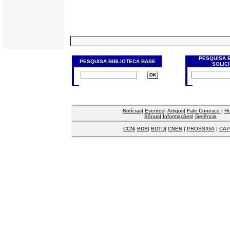
PESQUISA 
PESQUISA BIBLIOTECA BASE
SOLIC
Notícias
|
Eventos
|
Artigos
|
Fale Conosco
|
H
Bônus
|
Informações
|
Gerência
CCN
|
BDB
|
BDTD
|
CNEN
|
PROSSIGA
|
CAP