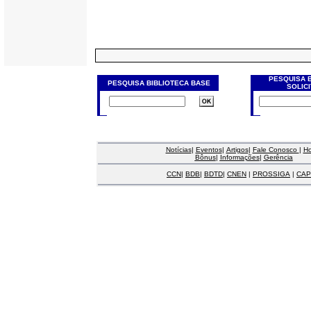
PESQUISA 
PESQUISA BIBLIOTECA BASE
SOLIC
Notícias
|
Eventos
|
Artigos
|
Fale Conosco
|
H
Bônus
|
Informações
|
Gerência
CCN
|
BDB
|
BDTD
|
CNEN
|
PROSSIGA
|
CAP