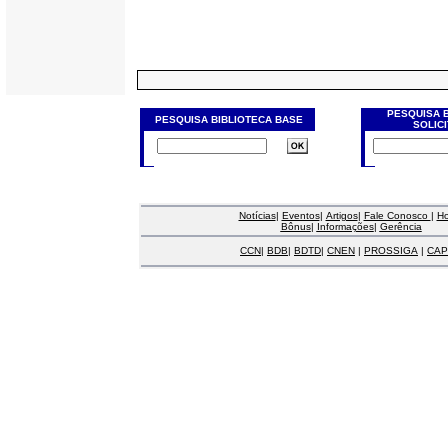
PESQUISA 
PESQUISA BIBLIOTECA BASE
SOLIC
Notícias
|
Eventos
|
Artigos
|
Fale Conosco
|
H
Bônus
|
Informações
|
Gerência
CCN
|
BDB
|
BDTD
|
CNEN
|
PROSSIGA
|
CAP