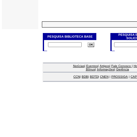
PESQUISA 
PESQUISA BIBLIOTECA BASE
SOLIC
Notícias
|
Eventos
|
Artigos
|
Fale Conosco
|
H
Bônus
|
Informações
|
Gerência
CCN
|
BDB
|
BDTD
|
CNEN
|
PROSSIGA
|
CAP