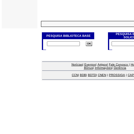
PESQUISA 
PESQUISA BIBLIOTECA BASE
SOLIC
Notícias
|
Eventos
|
Artigos
|
Fale Conosco
|
H
Bônus
|
Informações
|
Gerência
CCN
|
BDB
|
BDTD
|
CNEN
|
PROSSIGA
|
CAP